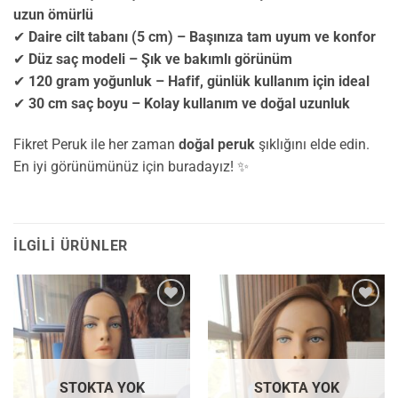
uzun ömürlü
✔
Daire cilt tabanı (5 cm) – Başınıza tam uyum ve konfor
✔
Düz saç modeli – Şık ve bakımlı görünüm
✔
120 gram yoğunluk – Hafif, günlük kullanım için ideal
✔
30 cm saç boyu – Kolay kullanım ve doğal uzunluk
Fikret Peruk ile her zaman
doğal peruk
şıklığını elde edin.
En iyi görünümünüz için buradayız! ✨
İLGILI ÜRÜNLER
İstek
İstek
Listesine
Listesine
Ekle
Ekle
STOKTA YOK
STOKTA YOK