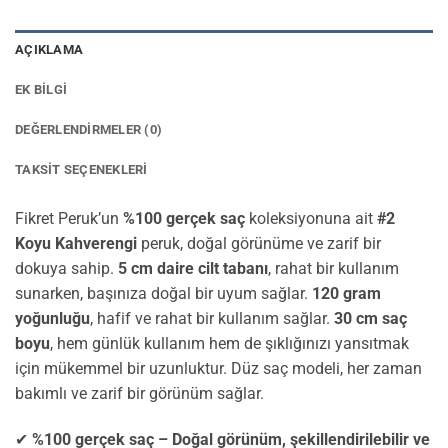
AÇIKLAMA
EK BILGI
DEĞERLENDIRMELER (0)
TAKSIT SEÇENEKLERI
Fikret Peruk’un
%100 gerçek saç
koleksiyonuna ait
#2
Koyu Kahverengi
peruk, doğal görünüme ve zarif bir
dokuya sahip.
5 cm daire cilt tabanı
, rahat bir kullanım
sunarken, başınıza doğal bir uyum sağlar.
120 gram
yoğunluğu
, hafif ve rahat bir kullanım sağlar.
30 cm saç
boyu
, hem günlük kullanım hem de şıklığınızı yansıtmak
için mükemmel bir uzunluktur. Düz saç modeli, her zaman
bakımlı ve zarif bir görünüm sağlar.
✔
%100 gerçek saç – Doğal görünüm, şekillendirilebilir ve