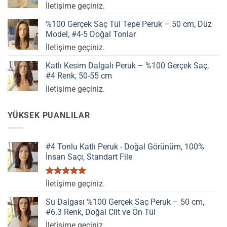
İletişime geçiniz.
%100 Gerçek Saç Tül Tepe Peruk – 50 cm, Düz
Model, #4-5 Doğal Tonlar
İletişime geçiniz.
Katlı Kesim Dalgalı Peruk – %100 Gerçek Saç,
#4 Renk, 50-55 cm
İletişime geçiniz.
YÜKSEK PUANLILAR
#4 Tonlu Katlı Peruk - Doğal Görünüm, 100%
İnsan Saçı, Standart File
5 üzerinden
İletişime geçiniz.
5.00
oy
aldı
Su Dalgası %100 Gerçek Saç Peruk – 50 cm,
#6.3 Renk, Doğal Cilt ve Ön Tül
İletişime geçiniz.