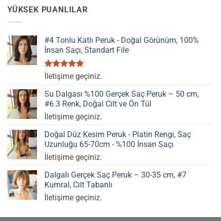
YÜKSEK PUANLILAR
#4 Tonlu Katlı Peruk - Doğal Görünüm, 100%
İnsan Saçı, Standart File
5 üzerinden
İletişime geçiniz.
5.00
oy
aldı
Su Dalgası %100 Gerçek Saç Peruk – 50 cm,
#6.3 Renk, Doğal Cilt ve Ön Tül
İletişime geçiniz.
Doğal Düz Kesim Peruk - Platin Rengi, Saç
Uzunluğu 65-70cm - %100 İnsan Saçı
İletişime geçiniz.
Dalgalı Gerçek Saç Peruk – 30-35 cm, #7
Kumral, Cilt Tabanlı
İletişime geçiniz.