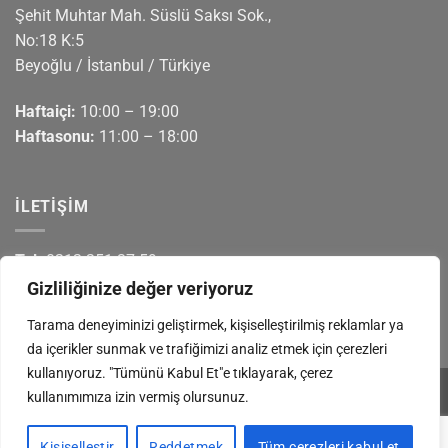
Şehit Muhtar Mah. Süslü Saksı Sok.,
No:18 K:5
Beyoğlu / İstanbul / Türkiye
Haftaiçi:
10:00 – 19:00
Haftasonu:
11:00 – 18:00
İLETIŞIM
Tel:
0212 251 37 59
Tel:
0532 636 32 41
Gizliliğinize değer veriyoruz
Whatsapp:
0553 691 78 78
Tarama deneyiminizi geliştirmek, kişiselleştirilmiş reklamlar ya
da içerikler sunmak ve trafiğimizi analiz etmek için çerezleri
kullanıyoruz. "Tümünü Kabul Et"e tıklayarak, çerez
kullanımımıza izin vermiş olursunuz.
HAKKIMIZDA
BLOG
İLETIŞIM
S.S.S
Kişiselleştir
Reddetmek
Tüm çerezleri kabul et