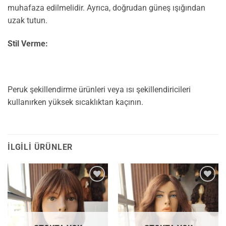
muhafaza edilmelidir. Ayrıca, doğrudan güneş ışığından
uzak tutun.
Stil Verme:
Peruk şekillendirme ürünleri veya ısı şekillendiricileri
kullanırken yüksek sıcaklıktan kaçının.
İLGILI ÜRÜNLER
İstek
İstek
Listesine
Listesine
Ekle
Ekle