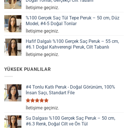
Doğal Tonlar, Gerçekçi Cilt Tabanı
İletişime geçiniz.
%100 Gerçek Saç Tül Tepe Peruk – 50 cm, Düz
Model, #4-5 Doğal Tonlar
İletişime geçiniz.
Hafif Dalgalı %100 Gerçek Saç Peruk – 55 cm,
#6.1 Doğal Kahverengi Peruk, Cilt Tabanlı
İletişime geçiniz.
YÜKSEK PUANLILAR
#4 Tonlu Katlı Peruk - Doğal Görünüm, 100%
İnsan Saçı, Standart File
5 üzerinden
İletişime geçiniz.
5.00
oy
aldı
Su Dalgası %100 Gerçek Saç Peruk – 50 cm,
#6.3 Renk, Doğal Cilt ve Ön Tül