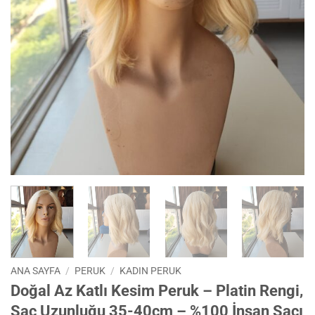
ANA SAYFA
/
PERUK
/
KADIN PERUK
Doğal Az Katlı Kesim Peruk – Platin Rengi,
Saç Uzunluğu 35-40cm – %100 İnsan Saçı