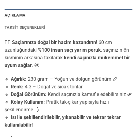
AÇIKLAMA
TAKSIT SEÇENEKLERI
💁‍♀️
Saçlarınıza doğal bir hacim kazandırın!
60 cm
uzunluğundaki
%100 insan saçı yarım peruk
, saçınızın ön
kısmının arkasına takılarak
kendi saçınızla mükemmel bir
uyum sağlar
. 🤩
🔹
Ağırlık:
230 gram – Yoğun ve dolgun görünüm 📏
🔹
Renk:
4.3 – Doğal ve sıcak tonlar
🔹
Doğal Görünüm:
Kendi saçınızla kamufle edebilirsiniz 🌿
🔹
Kolay Kullanım:
Pratik tak-çıkar yapısıyla hızlı
şekillendirme 💨
🔹
Isı ile şekillendirilebilir, yıkanabilir ve tekrar tekrar
kullanılabilir!