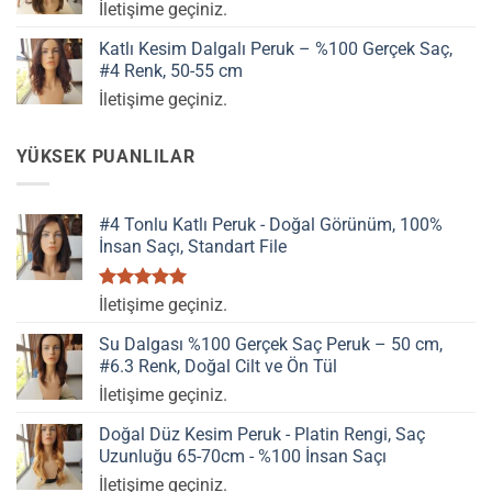
İletişime geçiniz.
Katlı Kesim Dalgalı Peruk – %100 Gerçek Saç,
#4 Renk, 50-55 cm
İletişime geçiniz.
YÜKSEK PUANLILAR
#4 Tonlu Katlı Peruk - Doğal Görünüm, 100%
İnsan Saçı, Standart File
5 üzerinden
İletişime geçiniz.
5.00
oy
aldı
Su Dalgası %100 Gerçek Saç Peruk – 50 cm,
#6.3 Renk, Doğal Cilt ve Ön Tül
İletişime geçiniz.
Doğal Düz Kesim Peruk - Platin Rengi, Saç
Uzunluğu 65-70cm - %100 İnsan Saçı
İletişime geçiniz.