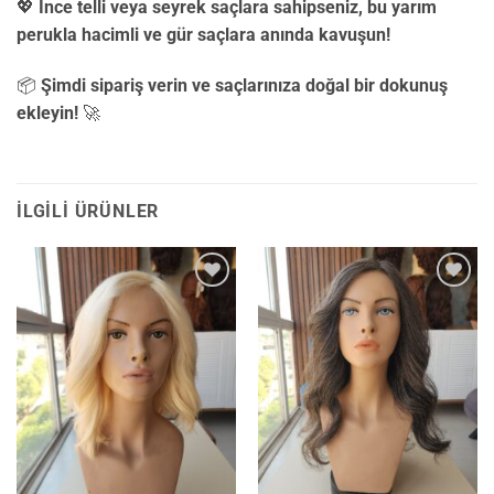
💖
İnce telli veya seyrek saçlara sahipseniz, bu yarım
perukla hacimli ve gür saçlara anında kavuşun!
📦
Şimdi sipariş verin ve saçlarınıza doğal bir dokunuş
ekleyin!
🚀
İLGILI ÜRÜNLER
İstek
İstek
Listesine
Listesine
Ekle
Ekle