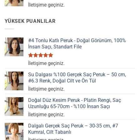
İletişime geçiniz.
YÜKSEK PUANLILAR
#4 Tonlu Katlı Peruk - Doğal Görünüm, 100%
İnsan Saçı, Standart File
5 üzerinden
İletişime geçiniz.
5.00
oy
aldı
Su Dalgası %100 Gerçek Saç Peruk – 50 cm,
#6.3 Renk, Doğal Cilt ve Ön Tül
İletişime geçiniz.
Doğal Düz Kesim Peruk - Platin Rengi, Saç
Uzunluğu 65-70cm - %100 İnsan Saçı
İletişime geçiniz.
Dalgalı Gerçek Saç Peruk – 30-35 cm, #7
Kumral, Cilt Tabanlı