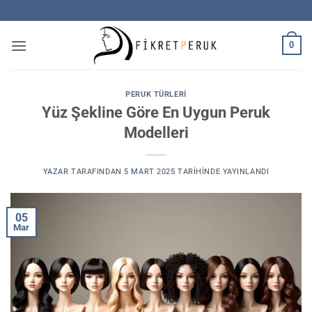
İçeriğe
atla
0
PERUK TÜRLERI
Yüz Şekline Göre En Uygun Peruk
Modelleri
YAZAR
TARAFINDAN
5 MART 2025
TARIHINDE YAYINLANDI
05
Mar