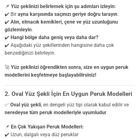
📌
Yüz şeklinizi belirlemek için şu adımları izleyin:
✔️ Bir
ayna karşısında saçınızı geriye doğru tarayın
.
✔️
Alın, elmacık kemikleri, çene ve yüz uzunluğunu
gözlemleyin
.
✔️
Hangi bölge daha geniş veya daha dar?
✔️ Aşağıdaki yüz şekillerinden hangisine daha çok
benzediğinizi belirleyin.
🚀
Yüz şeklinizi öğrendikten sonra, size en uygun peruk
modellerini keşfetmeye başlayabilirsiniz!
2. Oval Yüz Şekli İçin En Uygun Peruk Modelleri
✅
Oval yüz şekli
, en dengeli yüz tipi olarak kabul edilir ve
neredeyse tüm peruk modelleriyle uyumludur
.
📌
En Çok Yakışan Peruk Modelleri:
✔️ Uzun, dalgalı veya düz peruklar