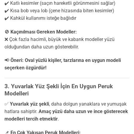
✔️ Katlı kesimler (saçın hareketli görünmesini sağlar)
✔️ Kısa bob veya lob (çene hizasında biten kesimler)
✔️ Kahkül kullanımı isteğe bağlıdır
🚫
Kaçınılması Gereken Modeller:
❌ Çok fazla hacimli, büyük ve kabarık modeller yüzü
olduğundan daha uzun gösterebilir.
📢
Öneri:
Oval yüzlü kişiler, tarzlarına en uygun modeli
seçerken özgürdür!
3. Yuvarlak Yüz Şekli İçin En Uygun Peruk
Modelleri
✅
Yuvarlak yüz şekli
, daha dolgun yanaklara ve yumuşak
hatlara sahiptir.
Amaç yüzü daha uzun ve ince gösterecek
modelleri tercih etmektir
.
📌
En Çok Yakışan Peruk Modelleri: