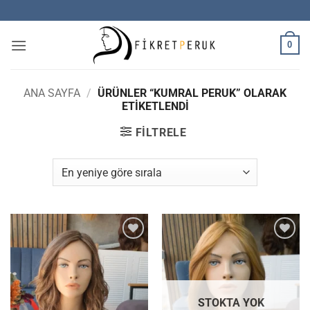
İçeriğe
atla
0
ANA SAYFA
/
ÜRÜNLER “KUMRAL PERUK” OLARAK
ETIKETLENDI
FILTRELE
İstek
İstek
Listesine
Listesine
Ekle
Ekle
STOKTA YOK