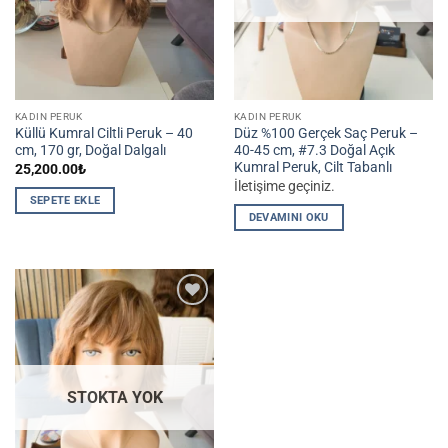
KADIN PERUK
KADIN PERUK
Küllü Kumral Ciltli Peruk – 40
Düz %100 Gerçek Saç Peruk –
cm, 170 gr, Doğal Dalgalı
40-45 cm, #7.3 Doğal Açık
Kumral Peruk, Cilt Tabanlı
25,200.00
₺
İletişime geçiniz.
SEPETE EKLE
DEVAMINI OKU
İstek
Listesine
Ekle
STOKTA YOK