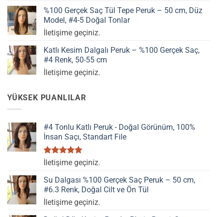
%100 Gerçek Saç Tül Tepe Peruk – 50 cm, Düz
Model, #4-5 Doğal Tonlar
İletişime geçiniz.
Katlı Kesim Dalgalı Peruk – %100 Gerçek Saç,
#4 Renk, 50-55 cm
İletişime geçiniz.
YÜKSEK PUANLILAR
#4 Tonlu Katlı Peruk - Doğal Görünüm, 100%
İnsan Saçı, Standart File
5 üzerinden
İletişime geçiniz.
5.00
oy
aldı
Su Dalgası %100 Gerçek Saç Peruk – 50 cm,
#6.3 Renk, Doğal Cilt ve Ön Tül
İletişime geçiniz.