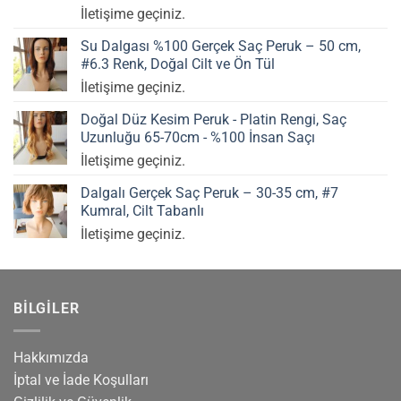
5 üzerinden
İletişime geçiniz.
5.00
oy
aldı
Su Dalgası %100 Gerçek Saç Peruk – 50 cm,
#6.3 Renk, Doğal Cilt ve Ön Tül
İletişime geçiniz.
Doğal Düz Kesim Peruk - Platin Rengi, Saç
Uzunluğu 65-70cm - %100 İnsan Saçı
İletişime geçiniz.
Dalgalı Gerçek Saç Peruk – 30-35 cm, #7
Kumral, Cilt Tabanlı
İletişime geçiniz.
BILGILER
Hakkımızda
İptal ve İade Koşulları