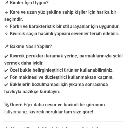
📌 Kimler İçin Uygun?
🔹
Kare ve uzun yüz şekline sahip kişiler için harika bir
seçimdir.
🔹
Farklı ve karakteristik bir stil arayanlar için uygundur.
🔹
Kıvırcık saçın hacimli yapısını sevenler tercih edebilir.
📌 Bakımı Nasıl Yapılır?
✔️
Kıvırcık perukları taramak yerine, parmaklarınızla şekil
vermek daha iyidir.
✔️
Özel bukle belirginleştirici ürünler kullanabilirsiniz.
✔️
Fön makinesi ve düzleştirici kullanmaktan kaçının.
✔️
Buklelerin bozulmaması için yıkama sonrasında
havluyla nazikçe kurulayın.
🚀
Öneri:
Eğer
daha cesur ve hacimli bir görünüm
istiyorsanız,
kıvırcık peruklar tam size göre!