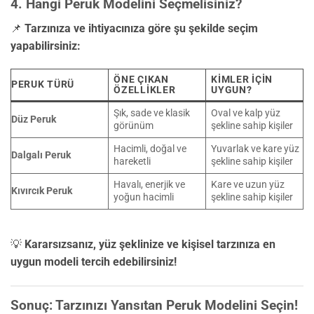
4. Hangi Peruk Modelini Seçmelisiniz?
📌
Tarzınıza ve ihtiyacınıza göre şu şekilde seçim
yapabilirsiniz:
ÖNE ÇIKAN
KIMLER İÇIN
PERUK TÜRÜ
ÖZELLIKLER
UYGUN?
Şık, sade ve klasik
Oval ve kalp yüz
Düz Peruk
görünüm
şekline sahip kişiler
Hacimli, doğal ve
Yuvarlak ve kare yüz
Dalgalı Peruk
hareketli
şekline sahip kişiler
Havalı, enerjik ve
Kare ve uzun yüz
Kıvırcık Peruk
yoğun hacimli
şekline sahip kişiler
💡
Kararsızsanız, yüz şeklinize ve kişisel tarzınıza en
uygun modeli tercih edebilirsiniz!
Sonuç: Tarzınızı Yansıtan Peruk Modelini Seçin!