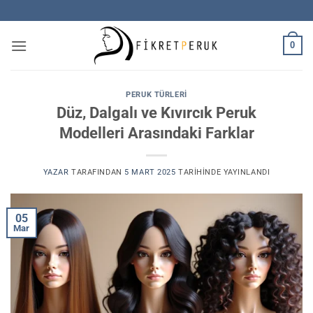
İçeriğe
atla
0
PERUK TÜRLERI
Düz, Dalgalı ve Kıvırcık Peruk
Modelleri Arasındaki Farklar
YAZAR
TARAFINDAN
5 MART 2025
TARIHINDE YAYINLANDI
05
Mar